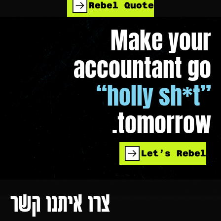
Rebel Quote
Make your
accountant go
“holly sh*t”
tomorrow.
Let’s Rebel
צרו איתנו קשר